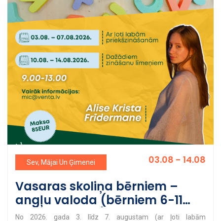
03.08 - 14.08
Sev, Mājai Un Ģimenei
Vasaras skoliņa bērniem –
angļu valoda (bērniem 6-11
gadu vecumā)
No 2026. gada 3. līdz 7. augustam (ar ļoti labām