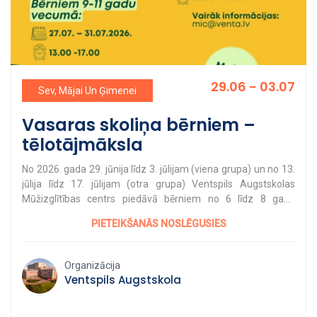
29.06 - 03.07
Sev, Mājai Un Ģimenei
Vasaras skoliņa bērniem –
tēlotājmāksla
No 2026. gada 29. jūnija līdz 3. jūlijam (viena grupa) un no 13.
jūlija līdz 17. jūlijam (otra grupa) Ventspils Augstskolas
Mūžizglītības centrs piedāvā bērniem no 6 līdz 8 gadu
vecumam apmeklēt tēlotājmākslas vasaras skoliņu. No 27.
PIETEIKŠANĀS NOSLĒGUSIES
līdz 31. jūlijam pieejamas tēlotājmākslas nodarbības bērniem
vecumā no 9 līdz 11 gadiem. Skoliņas norises periods ir 5
darba dienas, no pirmdienas līdz piektdienai, no plkst. 13:00 –
Organizācija
17:00 Ventspils Augstskolā, Inženieru ielā 101, Ventspilī.
Ventspils Augstskola
Grupas lielums - līdz 10 bērniem. Pieteikšanās elektroniski:
https://venta.lv/muzizglitiba/pieteiksanas/ Atbildes uz