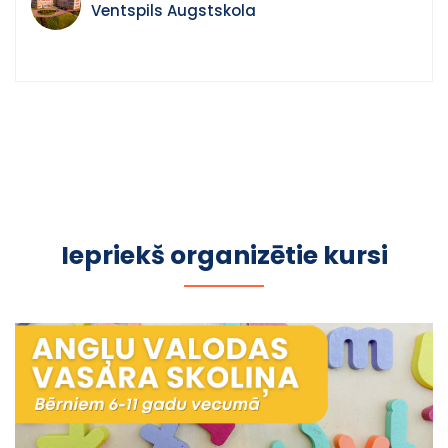
citām ikdienas saistībām. Mācību kurss attīsta izpratni par
Ventspils Augstskola
organizācijas identitātes veidošanu, reputāciju vadību un
mūsdienu reklāmas stratēģijām, sniedzot praktiskas
prasmes komunikācijā un satura veidošanā dažādos kanālos.
Programma ietver 32 kontaktstundas un patstāvīgo darbu.
Maksa par kursu ir 50 eiro, un tā apguvei nepieciešama
vismaz vidējā izglītība.Sekmīgi pabeidzot programmu,
dalībnieki saņem apliecību, kurā norādīts kredītpunktu skaits,
kas var tikt pielīdzināts augstākās izglītības studiju
programmās. Pieteikšanās:
https://stars.gov.lv/programma/649Papildu
informācija:
mic@venta.lv
Iepriekš organizētie kursi