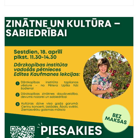
jautājumiem, rakstot uz e-pastu:
mic@venta.lv