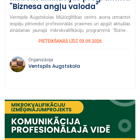
"Biznesa angļu valoda"
Ventspils Augstskolas Mūžizglītības centrs aicina izmantot
iespēju pilnveidot profesionālās prasmes un apgūt aktuālas
zināšanas jaunajā mikrokvalifikāciju programmā "Biznesa
angļu valoda". Mikrokvalifikāciju programmas sniedz iespēju
PIETEIKŠANĀS LĪDZ 03.09.2026
elastīgā formātā apgūt darba tirgū nepieciešamas prasmes
un attīstīt profesionālās kompetences, apvienojot mācības ar
darbu vai citām ikdienas saistībām. Mācību kurss sniedz
Organizācija
padziļinātas biznesa angļu valodas zināšanas profesionālai
Ventspils Augstskola
mutiskai un rakstiskai saziņai uzņēmējdarbības kontekstā,
attīstot spēju lietot nozares terminoloģiju un strādāt ar
informāciju angļu valodā. Programma ietver 32
kontaktstundas un patstāvīgo darbu. Maksa par kursu ir 50
eiro, un tā apguvei nepieciešama vismaz vidējā izglītība.
Sekmīgi pabeidzot programmu, dalībnieki saņem apliecību,
kurā norādīts kredītpunktu skaits, kas var tikt pielīdzināts
augstākās izglītības studiju programmās.
Pieteikšanās: https://stars.gov.lv/programma/648Papildu
informācija:
mic@venta.lv