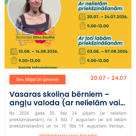
20.07 - 24.07
Sev, Mājai Un Ģimenei
Vasaras skoliņa bērniem –
angļu valoda (ar nelielām vai
ļoti labām priekšzināšanām)
No 2026. gada 20. līdz 24. jūlijam (ar nelielām
priekšzināšanām), no 3. līdz 7. augustam (ar ļoti labām
priekšzināšanām) un no 10. līdz 14. augustam Ventspils
Augstskolas Mūžizglītības centrs piedāvā bērniem no 6 līdz 8