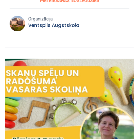
PIETEIKŠANĀS NOSLĒGUSIES
gadu vecumam apmeklēt angļu valodas vasaras skoliņu.
Skoliņas norises periods ir 5 darba dienas, no pirmdienas līdz
piektdienai, no plkst. 9.00 līdz 13.00 Ventspils Augstskolā,
Organizācija
Inženieru ielā 101, Ventspilī. Grupas lielums - līdz 10 bērniem.
Ventspils Augstskola
Pieteikšanās
elektroniski: https://venta.lv/muzizglitiba/pieteiksanas/
Atbildes uz jautājumiem, rakstot uz e-pastu:
mic@venta.lv