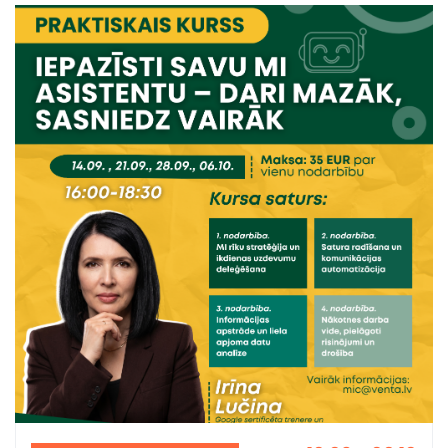
analīzi, izmantojot “NumPy” un “Pandas”, un izstrādāt datu
vizualizācijas – grafikus un diagrammas. Mācības tiek
īstenotas ar valsts un Eiropas Savienības finansējumu
projektā “Individuālo mācību kontu pieejas attīstība”.
Piesakies: https://stars.gov.lv/programma/22 Vairāk par
projektu uzzini ŠEIT -
https://www.venta.lv/zinatne/projekti/individualo-macibu-
kontu-pieejas-attistiba