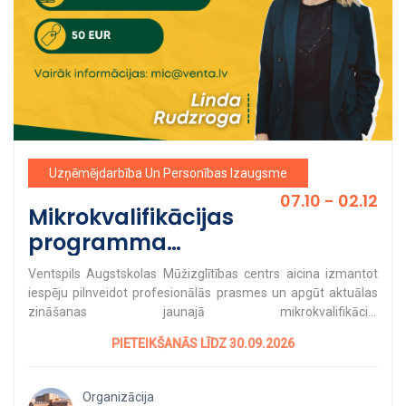
Uzņēmējdarbība Un Personības Izaugsme
07.10 - 02.12
Mikrokvalifikācijas
programma
"Organizācijas tēls un
Ventspils Augstskolas Mūžizglītības centrs aicina izmantot
reklāma"
iespēju pilnveidot profesionālās prasmes un apgūt aktuālas
zināšanas jaunajā mikrokvalifikāciju
programmā "Organizācijas tēls un reklāma".
PIETEIKŠANĀS LĪDZ 30.09.2026
Mikrokvalifikāciju programmas sniedz iespēju elastīgā
formātā apgūt darba tirgū nepieciešamas prasmes un attīstīt
profesionālās kompetences, apvienojot mācības ar darbu vai
Organizācija