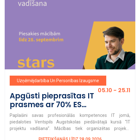
Uzņēmējdarbība Un Personības Izaugsme
05.10 - 25.11
Apgūsti pieprasītas IT
prasmes ar 70% ES
līdzfinansējumu!
Paplašini savas profesionālās kompetences IT jomā,
piedaloties Ventspils Augstskolas piedāvātajā kursā “IT
projektu vadīšana”. Mācības tiek organizētas projekta
“Atbalsts pieaugušo individuālajām vajadzībām balstītai
PIETEIKŠANĀS LĪDZ 28.09.2026