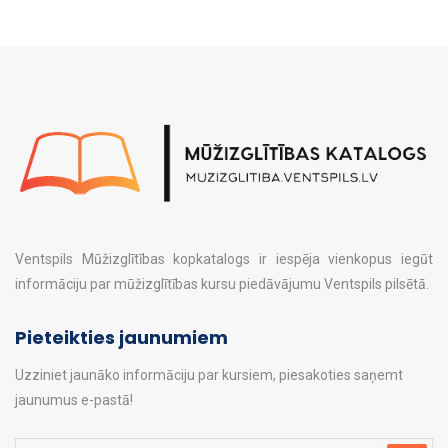
mājsaimniecībām, kā arī bēgļiem un personām ar alternatīvo
statusu mācības tiek nodrošinātas bez maksas. Mācības
tiek organizētas projektā “Atbalsts pieaugušo individuālajās
vajadzībās balstītai pieaugušo izglītībai”, kas veicina
pieaugušo prasmju attīstību un konkurētspēju darba tirgū.
Plašāka informācija:
https://www.venta.lv/zinatne/projekti/atbalsts-pieauguso-
individualajas-vajadzibas-balstitai-pieauguso-izglitibai.
Ventspils Mūžizglītības kopkatalogs ir iespēja vienkopus iegūt
informāciju par mūžizglītības kursu piedāvājumu Ventspils pilsētā.
Pieteikties jaunumiem
Uzziniet jaunāko informāciju par kursiem, piesakoties saņemt
jaunumus e-pastā!