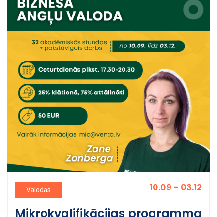
Google sertificēta trenere un oficiālā MI vēstnese
Latvijā.Norises laiki: 2026. gada 14., 21., 28. septembrī un 6.
oktobrī 16.00-18.30.Mācību maksa: 35 EUR par vienu
nodarbību Pieteikšanās:
https://forms.gle/pUyLVZE5LKEAgCWj6 Papildu
informācija:
mic@venta.lv
10.09 - 03.12
Valodas
Mikrokvalifikācijas programma