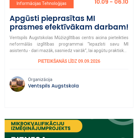
10.09 - 06.10
Informācijas Tehnoloģijas
Apgūsti pieprasītas MI
prasmes efektīvākam darbam!
Ventspils Augstskolas Mūžizglītības centrs aicina pieteikties
neformālās izglītības programmai “Iepazīsti savu MI
asistentu - dari mazāk, sasniedz vairāk”, lai apgūtu praktiskas
mākslīgā intelekta (MI) prasmes produktīvākam ikdienas
PIETEIKŠANĀS LĪDZ 09.09.2026
darbam. Mākslīgais intelekts strauji kļūst par mūsu ikdienas
sastāvdaļu, pedāvājot plašas iespējas darba efektivitātes
uzlabošanai. Taču svarīgi ir zināt, kā MI izmantot gudri, droši
Organizācija
un mērķtiecīgi. Programmas laikā dalībnieki apgūs MI rīku
Ventspils Augstskola
izmantošanu informācijas apstrādei, satura rādīšanai un
rutīnas uzdevumu automatizēšanai, kā arī drošas un
efektīvas MI lietošanas pamatprincipus. Nodarbību tēmas: 1.
nodarbība. MI rīku stratēģija un ikdienas uzdevumu
deleģēšana. 2. nodarbība. Satura radīšana un komunikācijas
automatizācija. 3. nodarbība. Informācijas apstrāde un liela
apjoma datu analīze. 4. nodarbība. Nākotnes darba vide,
pielāgoti risinājumi un drošība. Nodarbības vada Irīna Lučina –