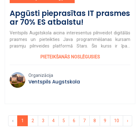
Apgūsti pieprasītas IT prasmes
ar 70% ES atbalstu!
Ventspils Augstskola aicina interesentus pilnveidot digitālās
prasmes un pieteikties Java programmēšanas kursam
prasmju pilnveides platformā Stars. Šis kurss ir īpaši
pieprasīts mūsdienu darba tirgū un sniedz stabilus pamatus
PIETEIKŠANĀS NOSLĒGUSIES
turpmākai profesionālajai attīstībai IT nozarē. Mācības notiks
no 2026. gada 7. aprīļa līdz 26. maijam. Kursa kopējais apjoms
ir 32 kontaktstundas tiešsaistē, kā arī 44 patstāvīgā darba
Organizācija
stundas, kuru laikā dalībnieki nostiprinās apgūtās zināšanas
Ventspils Augstskola
un praktiskās programmēšanas prasmes. Priekšzināšanas
un prasības Lai piedalītos kursā, nepieciešama: pieredze
darbā ar datoru un vidēja līmeņa digitālās prasmes;
matemātikas zināšanas vidusskolas līmenī; JAVA
programmēšanas pamatzināšanas; vidējā izglītība. Mācību
maksa Pieteikšanās projektam ar 30% līdzmaksājumu* –
‹
1
2
3
4
5
6
7
8
9
10
›
117,42 EUR Pilna kursa maksa – 391,40 EUR Pieteikšanās
kursam pieejama: https://stars.gov.lv/programma/470
*Personām no trūcīgām vai maznodrošinātām