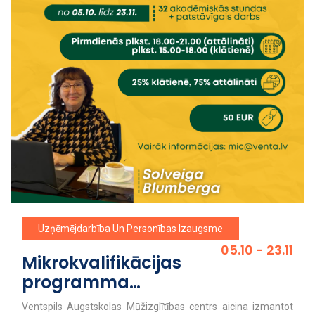
Uzņēmējdarbība Un Personības Izaugsme
05.10 - 23.11
Mikrokvalifikācijas
programma
"Komunikācija
Ventspils Augstskolas Mūžizglītības centrs aicina izmantot