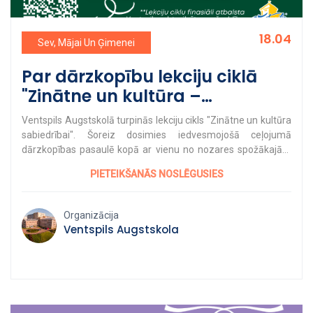
18.04
Sev, Mājai Un Ģimenei
Par dārzkopību lekciju ciklā
"Zinātne un kultūra –
sabiedrībai"
Ventspils Augstskolā turpinās lekciju cikls "Zinātne un kultūra
sabiedrībai". Šoreiz dosimies iedvesmojošā ceļojumā
dārzkopības pasaulē kopā ar vienu no nozares spožākajām
personībām. Lekcijas norisināsies 18. aprīlī plkst. 11.30–
PIETEIKŠANĀS NOSLĒGUSIES
14.30 Ventspils Augstskolā, un tās vadīs Dr. biol. Edīte
Kaufmane, Dārzkopības institūta vadošā pētniece. Lekciju
gaitā iepazīsi šādas tēmas: Dārzkopības institūta tapšanas
Organizācija
vēsture – no Pētera Upīša līdz šodienai Dārzkopības zinātnes
Ventspils Augstskola
daudzveidība, devums nozarei un sabiedrībai Kultūras dzīve
visa gada garumā: Ceriņu koncerti, izstādes, Ābolu svētki,
Ziemasvētku gaismas māksla Nāc un uzzini vairāk par
Latvijas dārzu dārgumiem un zinātnes lomu to saglabāšanā!
Pieteikšanās: https://venta.lv/muzizglitiba/pieteiksanas/
Papildu informācija:
mic@venta.lv