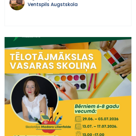
elektroniski: https://venta.lv/muzizglitiba/pieteiksanas/
Ventspils Augstskola
Atbildes uz jautājumiem, rakstot uz e-pastu:
mic@venta.lv