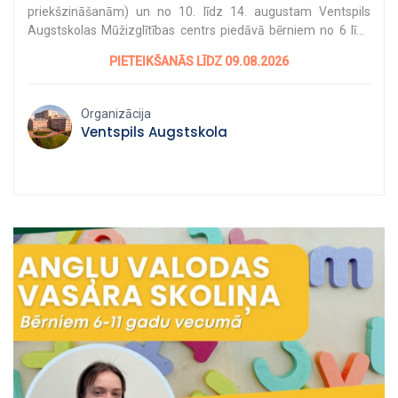
priekšzināšanām) un no 10. līdz 14. augustam Ventspils
Augstskolas Mūžizglītības centrs piedāvā bērniem no 6 līdz
11 gadu vecumam apmeklēt angļu valodas vasaras
PIETEIKŠANĀS LĪDZ 09.08.2026
skoliņu. Skoliņas norises periods ir 5 darba dienas, no
pirmdienas līdz piektdienai, no plkst. 9.00 līdz 13.00 Ventspils
Augstskolā, Inženieru ielā 101, Ventspilī. Grupas lielums - līdz
Organizācija
10 bērniem. Pieteikšanās elektroniski:
Ventspils Augstskola
https://venta.lv/muzizglitiba/pieteiksanas/ Atbildes uz
jautājumiem, rakstot uz e-pastu:
mic@venta.lv