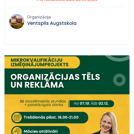
pieaugušo izglītībai” ietvaros ar 70% ES līdzfinansējumu. IT
projektu vadīšana Norises laiks: 5. oktobris – 25. novembris
(darba dienu vakaros) Kopējais stundu skaits: 32 h tiešsaistē
Organizācija
+ 44 h patstāvīgais darbs Mācību maksa: Pieteikšanās
Ventspils Augstskola
projektam* ar 30% līdzmaksājumu – 117,42 € Pilna kursa
maksa – 391,40 €
Pieteikšanās: https://stars.gov.lv/programma/471 Mācībās
var piedalīties nodarbinātās personas, kas sasniegušas 18
gadu vecumu. *Personām no trūcīgām vai
maznodrošinātām mājsaimniecībām, kā arī bēgļiem un
personām ar alternatīvo statusu mācības ir bez maksas. Par
projektu: https://www.venta.lv/zinatne/projekti/atbalsts-
pieauguso-individualajas-vajadzibas-balstitai-pieauguso-
izglitibai