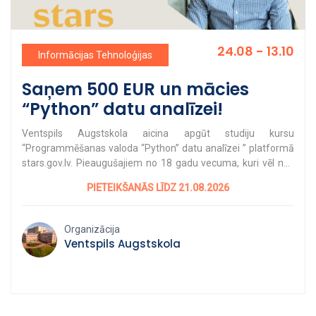
24.08 - 13.10
Informācijas Tehnoloģijas
Saņem 500 EUR un mācies
“Python” datu analīzei!
Ventspils Augstskola aicina apgūt studiju kursu
“Programmēšanas valoda “Python” datu analīzei ” platformā
stars.gov.lv. Pieaugušajiem no 18 gadu vecuma, kuri vēl nav
izmantojuši individuālo mācību kontu (IMK), ir pieejams
PIETEIKŠANĀS LĪDZ 21.08.2026
finansējums līdz 500 eiro digitālo prasmju apguvei. Ventspils
Augstskolas kursam “Programmēšanas valoda “Python” datu
analīzei” pieteikšanās atvērta līdz 21. augustam. “Python” ir
Organizācija
viena no populārākajām programmēšanas valodām, ko plaši
Ventspils Augstskola
izmanto datu apstrādē, analīzē un procesu automatizācijā.
Tā veicina efektīvāku datu apstrādi un analīzi, padarot
informācijas izmantošanu pārskatamāku un strukturētāku.
Studiju kursa laikā dalībniekiem būs iespēja apgūt “Python”
pamatus, datu struktūras un funkcijas, kā arī veikt datu