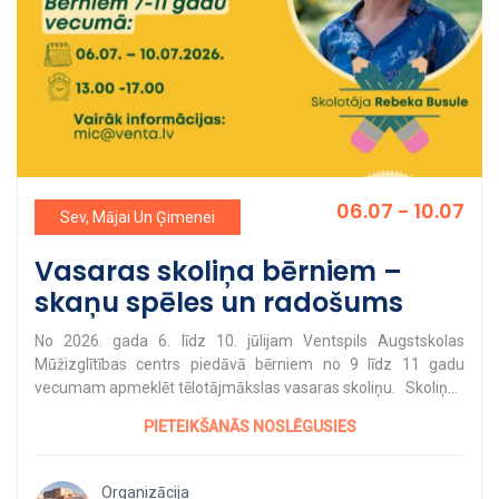
06.07 - 10.07
Sev, Mājai Un Ģimenei
Vasaras skoliņa bērniem –
skaņu spēles un radošums
No 2026. gada 6. līdz 10. jūlijam Ventspils Augstskolas
Mūžizglītības centrs piedāvā bērniem no 9 līdz 11 gadu
vecumam apmeklēt tēlotājmākslas vasaras skoliņu. Skoliņas
norises periods ir 5 darba dienas, no pirmdienas līdz
PIETEIKŠANĀS NOSLĒGUSIES
piektdienai, no plkst. 13:00 – 17:00 Ventspils Augstskolā,
Inženieru ielā 101, Ventspilī. Grupas lielums - līdz 10 bērniem.
Pieteikšanās
Organizācija