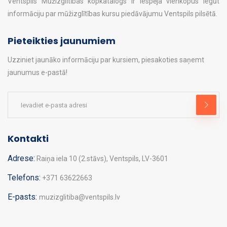
Ventspils Mūžizglītības kopkatalogs ir iespēja vienkopus iegūt
informāciju par mūžizglītības kursu piedāvājumu Ventspils pilsētā.
Pieteikties jaunumiem
Uzziniet jaunāko informāciju par kursiem, piesakoties saņemt
jaunumus e-pastā!
Kontakti
Adrese:
Raiņa iela 10 (2.stāvs), Ventspils, LV-3601
Telefons:
+371 63622663
E-pasts:
muzizglitiba@ventspils.lv