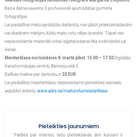
skaistās fotogrāfijās iemūžinās fotogrāfe Margarita Zvejniece
.
Katra dāma saņems 3 profesionāli apstrādātas portreta
fotogrāfijas.
Lai piedalītos matu sprādzīšu darbnīcā, nav jābūt priekšzināšanām
vai skaidram mērķim, kādu matu rotu vēlas izveidot. Tāpat visi
nepieciešamie materiāli rotas izgatavošanai tiks nodrošināti uz
vietas.
Meistarklase norisināsies 8. martā plkst. 15.00 – 17.30
Digitālās
transformācijas centrā, Akmeņu ielā 5.
Dalības maksa par darbnīcu ir
25 EUR
.
Lai piedalītos meistarklasē, nepieciešams pieteikties iepriekš,
aizpildot anketu:
www.adre.se/maturotumeistarklase
.
Pieteikties jaunumiem
Paldies par interesi, taču pieteikšanās šim kursam ir