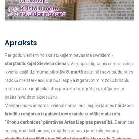
Apraksts
Par godu vieniem no skaistākajiem pavasara svētkiem -
starptautiskajai Sieviešu dienai,
Ventspils Digitālais centrs aicina
ikvienu daiļā dzimuma pārstāvi
8. martā
palutināt sevi, piedaloties
radošā meistarklasē, kur būs iespēja izgatavot mirdzošu kristālu
matu rotu un iegūt skaistas portreta fotogrāfijas, rotājoties ar
pašas izveidoto aksesuāru.
Meistarklases ietvaros ikvienai dāmai būs iespēja ļauties mirdzošo
kristālu rotaļai un izgatavot sev skaistu kristālu matu rotu
“Kroņu darbnīcas” pārstāves Artas Liepiņas pavadībā.
Darbnīcas
noslēgumā dalībnieces, rotājoties ar savu jauno aksesuāru,