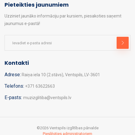
Pieteikties jaunumiem
Uzziniet jaunāko informāciju par kursiem, piesakoties saņemt
jaunumus e-pastā!
Kontakti
Adrese:
Raiņa iela 10 (2.stāvs), Ventspils, LV-3601
Telefons:
+371 63622663
E-pasts:
muzizglitiba@ventspils.lv
©
2026 Ventspils izglītības pārvalde
Pieslēgties administratoriem