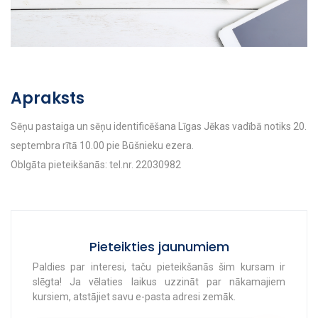
Apraksts
Sēņu pastaiga un sēņu identificēšana Līgas Jēkas vadībā notiks 20.
septembra rītā 10.00 pie Būšnieku ezera.
Oblgāta pieteikšanās: tel.nr.
22030982
Pieteikties jaunumiem
Paldies par interesi, taču pieteikšanās šim kursam ir
slēgta! Ja vēlaties laikus uzzināt par nākamajiem
kursiem, atstājiet savu e-pasta adresi zemāk.